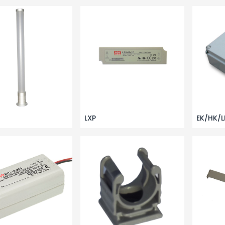
LXP
EK/HK/L