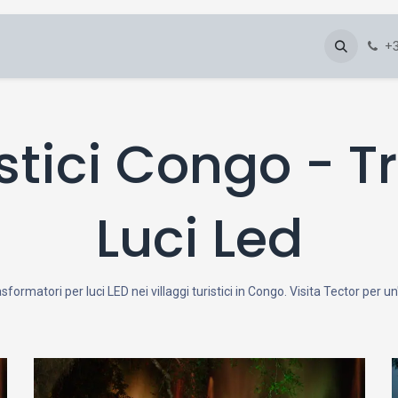
About Us
Blog
Gallery
Downloads
+3
istici Congo - 
Luci Led
asformatori per luci LED nei villaggi turistici in Congo. Visita Tector per u