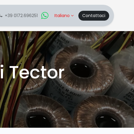
+39 0172.696251
Italiano
Contattaci
i Tector