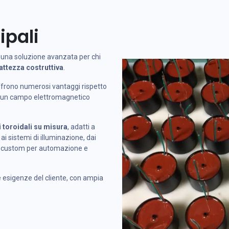
ipali
una soluzione avanzata per chi
ttezza costruttiva
.
offrono numerosi vantaggi rispetto
to, un campo elettromagnetico
 toroidali su misura
, adatti a
ai sistemi di illuminazione, dai
ioni custom per automazione e
 esigenze del cliente, con ampia