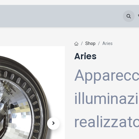
Chi Siamo
Blog
Galleria
Downloads
Shop
Aries
Aries
Apparecc
illuminaz
realizzato